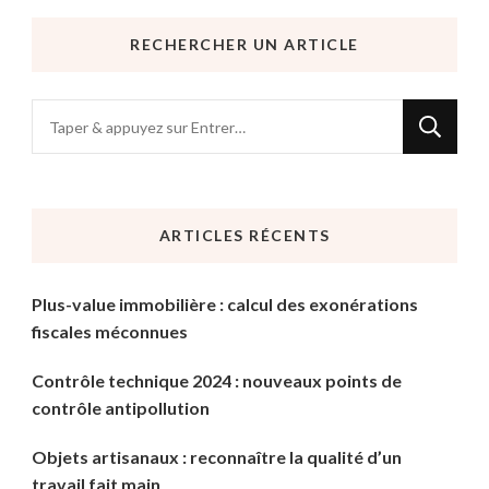
RECHERCHER UN ARTICLE
Vous
recherchiez
quelque
chose
ARTICLES RÉCENTS
?
Plus-value immobilière : calcul des exonérations
fiscales méconnues
Contrôle technique 2024 : nouveaux points de
contrôle antipollution
Objets artisanaux : reconnaître la qualité d’un
travail fait main