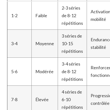
2-3 séries
Activation
1-2
Faible
de 8-12
mobilité
répétitions
3 séries de
Enduranc
3-4
Moyenne
10-15
stabilité
répétitions
3-4 séries
Renforce
5-6
Modérée
de 8-12
fonctionn
répétitions
4 séries de
Progressi
7-8
Élevée
6-10
contrôlée
répétitions