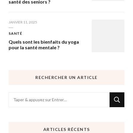
santé des seniors ?
JANVIER 11, 2025
SANTÉ
Quels sont les bienfaits du yoga
pour la santé mentale ?
RECHERCHER UN ARTICLE
Vous
recherchiez
quelque
chose
ARTICLES RÉCENTS