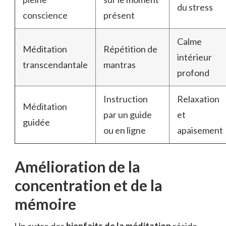
du stress
conscience
présent
Calme
Méditation
Répétition de
intérieur
transcendantale
mantras
profond
Instruction
Relaxation
Méditation
par un guide
et
guidée
ou en ligne
apaisement
Amélioration de la
concentration et de la
mémoire
Un autre des
bienfaits de la méditation
réside