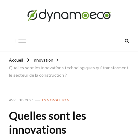
Dynamoeco
Innover pour un avenir vert
Accueil
Innovation
Quelles sont les innovations technologiques qui transforment
le secteur de la construction ?
AVRIL 18, 2025
INNOVATION
Quelles sont les
innovations