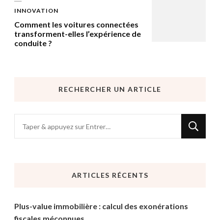
INNOVATION
Comment les voitures connectées
transforment-elles l’expérience de
conduite ?
RECHERCHER UN ARTICLE
Vous
recherchiez
quelque
chose
ARTICLES RÉCENTS
?
Plus-value immobilière : calcul des exonérations
fiscales méconnues