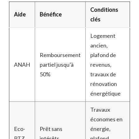
Conditions
Aide
Bénéfice
clés
Logement
ancien,
Remboursement
plafond de
ANAH
partiel jusqu’à
revenus,
50%
travaux de
rénovation
énergétique
Travaux
économes en
Eco-
Prêt sans
énergie,
PTZ
intérêts
plafond