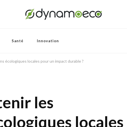
Santé
Innovation
ns écologiques locales pour un impact durable ?
nir les
cologiques locales