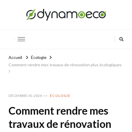
Dynamoeco
Innover pour un avenir vert
Accueil
Écologie
Comment rendre mes travaux de rénovation plus écologiques
?
DÉCEMBRE 30, 2024
ÉCOLOGIE
Comment rendre mes
travaux de rénovation