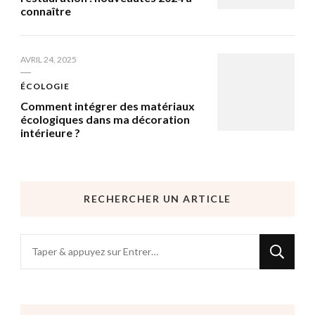
connaître
AVRIL 24, 2025
ÉCOLOGIE
Comment intégrer des matériaux
écologiques dans ma décoration
intérieure ?
RECHERCHER UN ARTICLE
Vous
recherchiez
quelque
chose