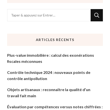
Vous
recherchiez
quelque
chose
ARTICLES RÉCENTS
?
Plus-value immobilière : calcul des exonérations
fiscales méconnues
Contrôle technique 2024 : nouveaux points de
contrôle antipollution
Objets artisanaux : reconnaître la qualité d’un
travail fait main
Évaluation par compétences versus notes chiffrées :