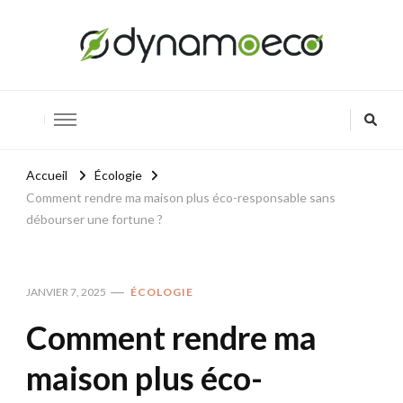
Dynamoeco
Innover pour un avenir vert
Accueil
Écologie
Comment rendre ma maison plus éco-responsable sans
débourser une fortune ?
JANVIER 7, 2025
ÉCOLOGIE
Comment rendre ma
maison plus éco-