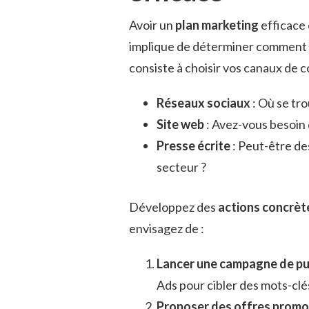
Avoir un
plan marketing
efficace 
implique de déterminer comment vo
consiste à choisir vos canaux de 
Réseaux sociaux
: Où se tr
Site web
: Avez-vous besoin 
Presse écrite
: Peut-être de
secteur ?
Développez des
actions concrèt
envisagez de :
Lancer une campagne de pub
Ads pour cibler des mots-clé
Proposer des offres promo