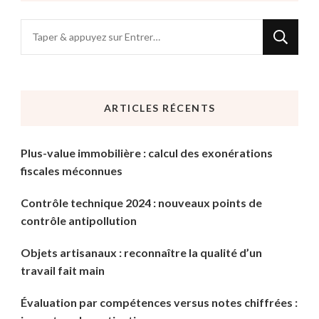
Vous
recherchiez
quelque
chose
ARTICLES RÉCENTS
?
Plus-value immobilière : calcul des exonérations
fiscales méconnues
Contrôle technique 2024 : nouveaux points de
contrôle antipollution
Objets artisanaux : reconnaître la qualité d’un
travail fait main
Évaluation par compétences versus notes chiffrées :