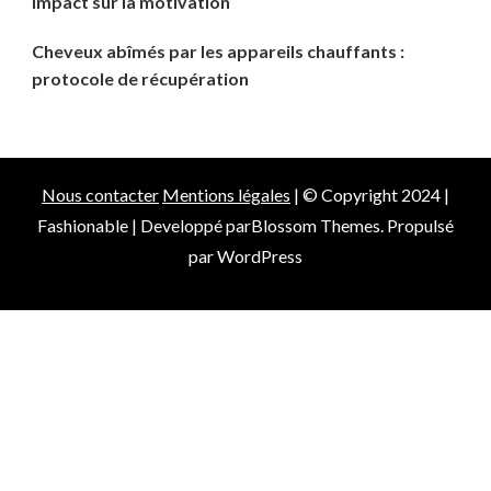
impact sur la motivation
Cheveux abîmés par les appareils chauffants :
protocole de récupération
Nous contacter
Mentions légales
| © Copyright 2024 |
Fashionable | Developpé par
Blossom Themes
. Propulsé
par
WordPress