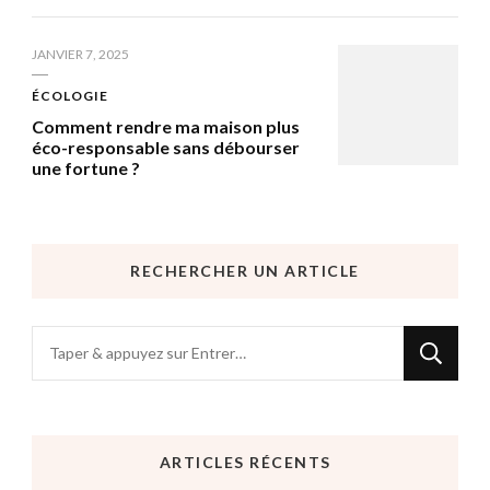
JANVIER 7, 2025
ÉCOLOGIE
Comment rendre ma maison plus
éco-responsable sans débourser
une fortune ?
RECHERCHER UN ARTICLE
Vous
recherchiez
quelque
chose
ARTICLES RÉCENTS
?