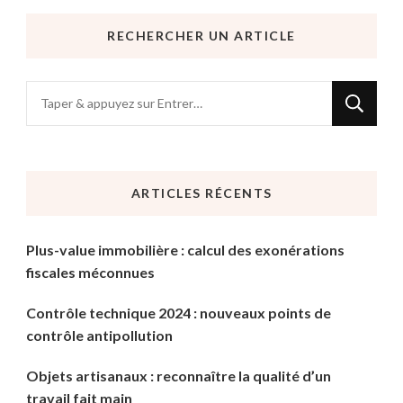
RECHERCHER UN ARTICLE
Vous
recherchiez
quelque
chose
ARTICLES RÉCENTS
?
Plus-value immobilière : calcul des exonérations
fiscales méconnues
Contrôle technique 2024 : nouveaux points de
contrôle antipollution
Objets artisanaux : reconnaître la qualité d’un
travail fait main