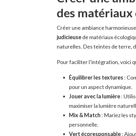
des matériaux
Créer une ambiance harmonieuse au
judicieuse
de matériaux écologiqu
naturelles. Des teintes de terre, 
Pour faciliter l’intégration, voici
Équilibrer les textures
: Com
pour un aspect dynamique.
Jouer avec la lumière
: Utili
maximiser la lumière naturell
Mix & Match
: Mariez les s
personnelle.
Vert écoresponsable
: Ajou