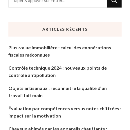
recherchiez
quelque
chose
ARTICLES RÉCENTS
?
Plus-value immobilière : calcul des exonérations
fiscales méconnues
Contrôle technique 2024 : nouveaux points de
contrôle antipollution
Objets artisanaux : reconnaître la qualité d’un
travail fait main
Évaluation par compétences versus notes chiffrées :
impact sur la motivation
Cheveux abîmés par les appareils chauffants :