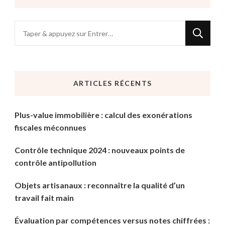
Vous
recherchiez
quelque
chose
ARTICLES RÉCENTS
?
Plus-value immobilière : calcul des exonérations
fiscales méconnues
Contrôle technique 2024 : nouveaux points de
contrôle antipollution
Objets artisanaux : reconnaître la qualité d’un
travail fait main
Évaluation par compétences versus notes chiffrées :