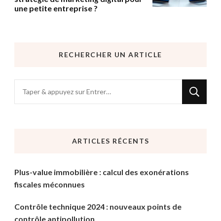
une petite entreprise ?
RECHERCHER UN ARTICLE
Vous
recherchiez
quelque
chose
ARTICLES RÉCENTS
?
Plus-value immobilière : calcul des exonérations
fiscales méconnues
Contrôle technique 2024 : nouveaux points de
contrôle antipollution