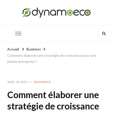
Dynamoeco
Innover pour un avenir vert
Accueil
Business
Comment élaborer une stratégie de croissance pour une
petite entreprise ?
AVRIL 18, 2025
BUSINESS
Comment élaborer une
stratégie de croissance