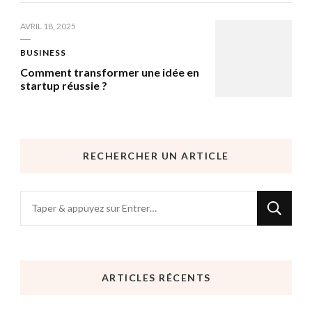
AVRIL 18, 2025
BUSINESS
Comment transformer une idée en
startup réussie ?
RECHERCHER UN ARTICLE
Vous
recherchiez
quelque
chose
ARTICLES RÉCENTS
?