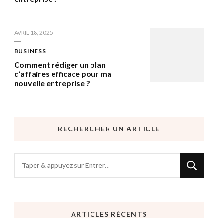
AVRIL 18, 2025
BUSINESS
Comment rédiger un plan
d’affaires efficace pour ma
nouvelle entreprise ?
RECHERCHER UN ARTICLE
Vous
recherchiez
quelque
chose
ARTICLES RÉCENTS