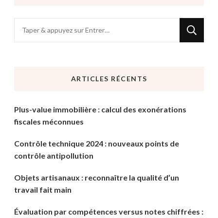
Vous
recherchiez
quelque
chose
ARTICLES RÉCENTS
?
Plus-value immobilière : calcul des exonérations
fiscales méconnues
Contrôle technique 2024 : nouveaux points de
contrôle antipollution
Objets artisanaux : reconnaître la qualité d’un
travail fait main
Évaluation par compétences versus notes chiffrées :