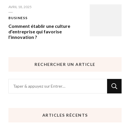
AVRIL 18, 2025
BUSINESS
Comment établir une culture
d’entreprise qui favorise
l’innovation ?
RECHERCHER UN ARTICLE
Vous
recherchiez
quelque
chose
ARTICLES RÉCENTS
?