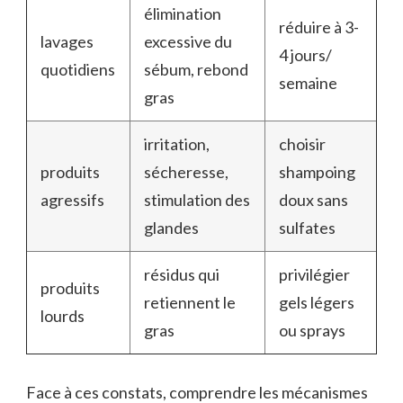
élimination
réduire à 3-
lavages
excessive du
4 jours/
quotidiens
sébum, rebond
semaine
gras
irritation,
choisir
produits
sécheresse,
shampoing
agressifs
stimulation des
doux sans
glandes
sulfates
résidus qui
privilégier
produits
retiennent le
gels légers
lourds
gras
ou sprays
Face à ces constats, comprendre les mécanismes