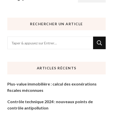
RECHERCHER UN ARTICLE
Vous
recherchiez
quelque
chose
ARTICLES RÉCENTS
?
Plus-value immobilière : calcul des exonérations
fiscales méconnues
Contrôle technique 2024 : nouveaux points de
contrôle antipollution