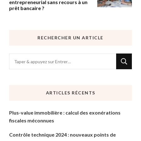
entrepreneurial sans recours à un
prêt bancaire ?
RECHERCHER UN ARTICLE
Vous
recherchiez
quelque
chose
ARTICLES RÉCENTS
?
Plus-value immobilière : calcul des exonérations
fiscales méconnues
Contrôle technique 2024 : nouveaux points de