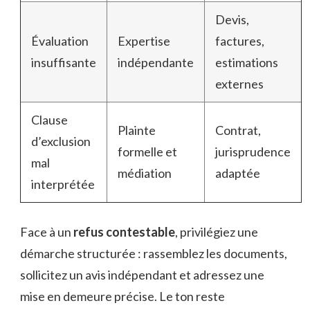
Devis,
Évaluation
Expertise
factures,
insuffisante
indépendante
estimations
externes
Clause
Plainte
Contrat,
d’exclusion
formelle et
jurisprudence
mal
médiation
adaptée
interprétée
Face à un
refus contestable
, privilégiez une
démarche structurée : rassemblez les documents,
sollicitez un avis indépendant et adressez une
mise en demeure précise. Le ton reste