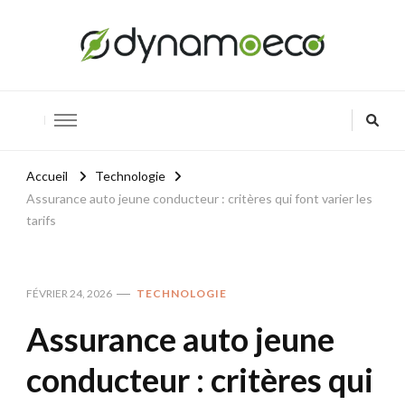
Dynamoeco
Innover pour un avenir vert
Accueil
Technologie
Assurance auto jeune conducteur : critères qui font varier les
tarifs
FÉVRIER 24, 2026
TECHNOLOGIE
Assurance auto jeune
conducteur : critères qui